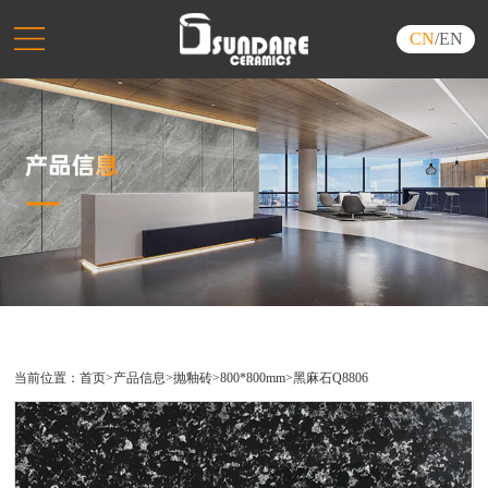
CN
/
EN
当前位置：
首页
>
产品信息
>
抛釉砖
>
800*800mm
>
黑麻石Q8806