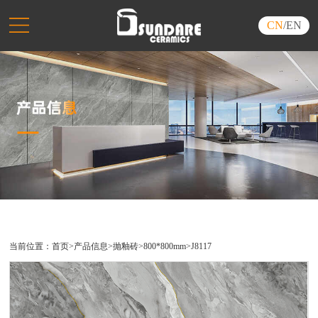
CN
/
EN
当前位置：
首页
>
产品信息
>
抛釉砖
>
800*800mm
>
J8117